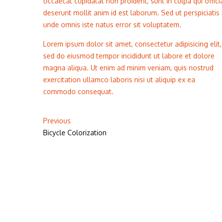
occaecat cupidatat non proident, sunt in culpa qui offici
deserunt mollit anim id est laborum. Sed ut perspiciatis
unde omnis iste natus error sit voluptatem.
Lorem ipsum dolor sit amet, consectetur adipisicing elit,
sed do eiusmod tempor incididunt ut labore et dolore
magna aliqua. Ut enim ad minim veniam, quis nostrud
exercitation ullamco laboris nisi ut aliquip ex ea
commodo consequat.
Previous
Bicycle Colorization