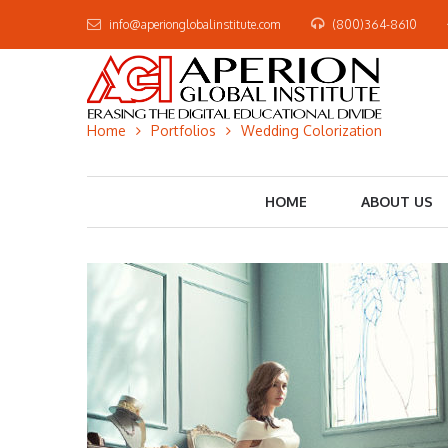
info@aperionglobalinstitute.com
(800)364-8610
Home
Portfolios
Wedding Colorization
HOME
ABOUT US