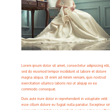
Lorem ipsum dolor sit amet, consectetur adipisicing elit,
sed do eiusmod tempor incididunt ut labore et dolore
magna aliqua. Ut enim ad minim veniam, quis nostrud
exercitation ullamco laboris nisi ut aliquip ex ea
commodo consequat.
Duis aute irure dolor in reprehenderit in voluptate velit
esse cillum dolore eu fugiat nulla pariatur. Excepteur si